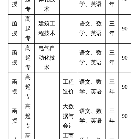
授
学、英语
年
专
术
高
函
建筑工
语文、数
三
起
90
授
程技术
学、英语
年
专
高
电气自
函
语文、数
三
起
动化技
90
授
学、英语
年
专
术
高
函
工程
语文、数
三
起
90
授
造价
学、英语
年
专
高
大数
函
语文、数
三
起
据与
90
授
学、英语
年
专
会计
高
工商