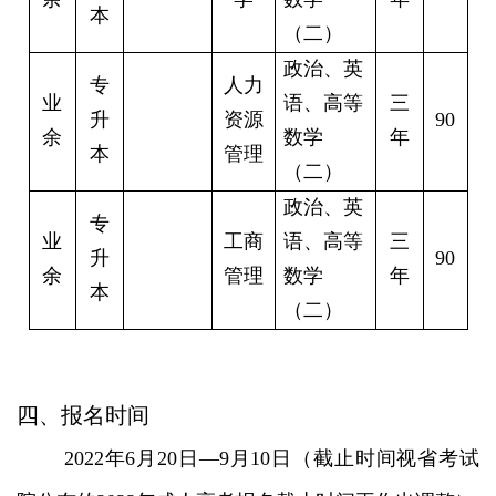
本
（二）
政治、英
专
人力
业
语、高等
三
升
资源
90
余
数学
年
本
管理
（二）
政治、英
专
业
工商
语、高等
三
升
90
余
管理
数学
年
本
（二）
四、报名时间
2022年6月20日—9月10日（截止时间视省考试