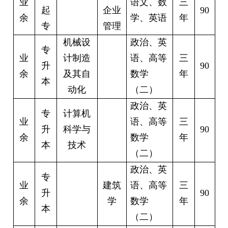
业
语文、数
三
起
企业
90
余
学、英语
年
专
管理
机械设
政治、英
专
业
计制造
语、高等
三
升
90
余
及其自
数学
年
本
动化
（二）
政治、英
专
计算机
业
语、高等
三
升
科学与
90
余
数学
年
本
技术
（二）
政治、英
专
业
建筑
语、高等
三
升
90
余
学
数学
年
本
（二）