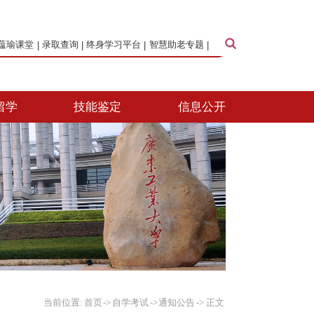
蕴瑜课堂
|
录取查询
|
终身学习平台
|
智慧助老专题
|
留学
技能鉴定
信息公开
当前位置:
首页
->
自学考试
->
通知公告
->
正文