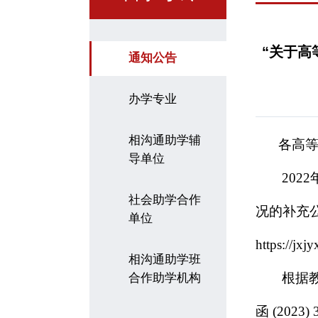
“关于高
通知公告
办学专业
相沟通助学辅
各
高
导单位
2022
社会助学合作
况的补充公
单位
https://jx
相沟通助学班
根据
合作助学机构
函 (20