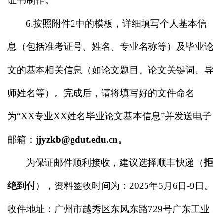
证书制作。
6.
按照附件
2
中的模板，详细填写个人基本信
息（包括准考证号、姓名、专业名称等）及毕业论
文的基本相关信息（如论文题目、论文关键词、导
师姓名等）。完成后，请将填写好的文件命名
为
“XX
专业
XX
姓名毕业论文基本信息
”
并发送电子
邮箱：
jjyzkb@gdut.edu.cn
。
为保证邮件顺利接收，建议选择顺丰快递（
拒
绝到付
），资料签收时间为：
2025
年
5
月
6
日
-9
日。
收件地址：广州市越秀区东风东路
729
号广东工业